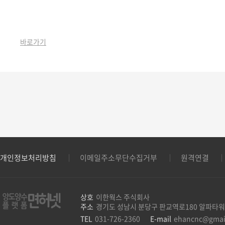
바로가기
개인정보처리방침
이메일주소무단수집거부
원격연결
상호
이한웍스 주식회사
주소
경기도 성남시 분당구 판교역로180 알파타워
TEL
031-726-2360
E-mail
ehancnc@gmai