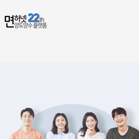
양도양수플랫폼
면허넷